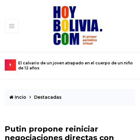
 del
El calvario de un joven atrapado en el cuerpo de un niño
M
de 12 años
s
Incio
Destacadas
Putin propone reiniciar
negociaciones directas con