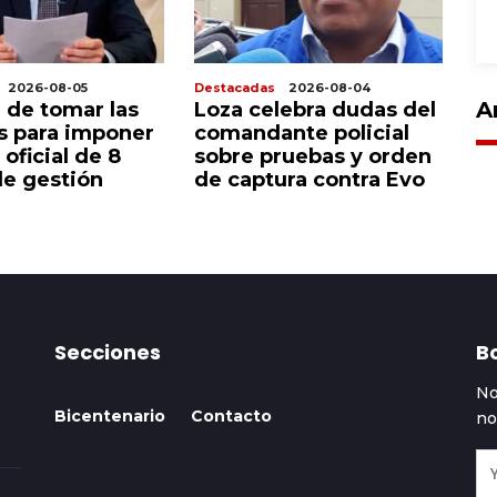
2026-08-05
Destacadas
2026-08-04
De
A
 de tomar las
Loza celebra dudas del
P
as para imponer
comandante policial
c
 oficial de 8
sobre pruebas y orden
a
e gestión
de captura contra Evo
Secciones
Bo
No
Bicentenario
Contacto
no