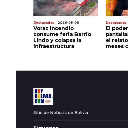
8-07
Destacadas
2026-08-06
Destacadas
 sigue
Voraz incendio
El poder
corazón
consume feria Barrio
pantall
do
Lindo y colapsa la
el relato
infraestructura
meses d
Sitio de Noticias de Bolivia
Síguenos