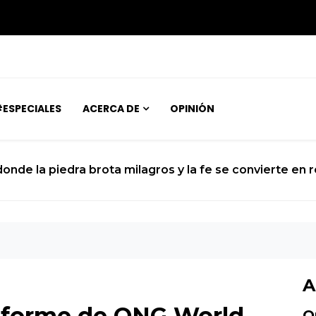
ESPECIALES
ACERCA DE
OPINIÓN
 donde la piedra brota milagros y la fe se convierte en 
A
nforme de ONG World
O