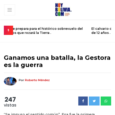
 del
El calvario de un joven atrapado en el cuerpo de un niño
M
de 12 años .
s
Ganamos una batalla, la Gestora
es la guerra
Por
Roberto Méndez
247
vistas
“Se impuso el sentido común”. Esa fue la primera