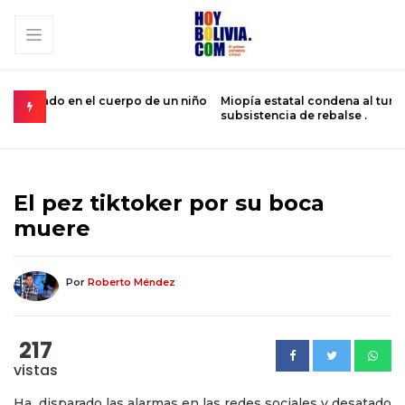
un niño
Miopía estatal condena al turismo nacional a una
C
subsistencia de rebalse .
k
El pez tiktoker por su boca
muere
Por
Roberto Méndez
217
vistas
Ha disparado las alarmas en las redes sociales y desatado