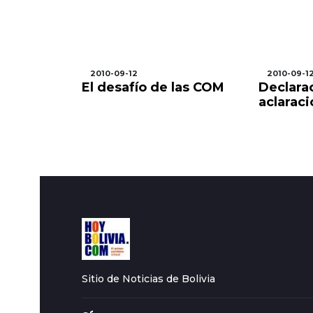
2010-09-12
2010-09-1
es una
El desafío de las COM
Declara
oy
aclarac
o?
Sitio de Noticias de Bolivia