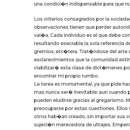
una condici�n indispensable para que nu
Los criterios consagrados por la socieda
observaciones tienen que perder autori
val�a. Cada individuo es el que debe con
resultando execrable la sola referencia d
gremios, etc�tera. Trat�ndose del arte d
esclarecimientos que la comunidad estim
viabilizar� esta clase de dict�menes p
encontrar mi propio rumbo.
La tarea es monumental, ya que pide hac
mas nunca ser� inevitable: aun cuando 
pueden eludirse gracias al gregarismo. 
preocuparse por estas cuestiones. Ellos
otros hab�an creado, sin importar sus co
sujeci�n merecedora de ultrajes. Empero