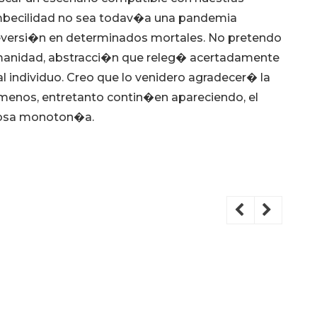
imbecilidad no sea todav�a una pandemia
su reversi�n en determinados mortales. No pretendo
 humanidad, abstracci�n que releg� acertadamente
al individuo. Creo que lo venidero agradecer� la
menos, entretanto contin�en apareciendo, el
diosa monoton�a.