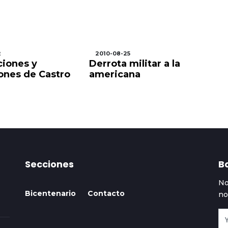
2
2010-08-25
2
ciones y
Derrota militar a la
La
iones de Castro
americana
fu
Secciones
Bo
No
Bicentenario
Contacto
no