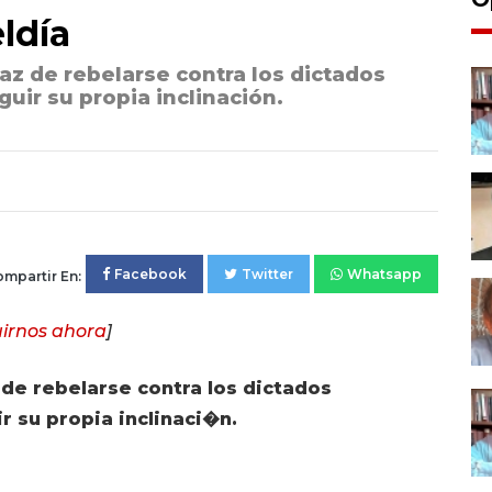
eldía
az de rebelarse contra los dictados
guir su propia inclinación.
Facebook
Twitter
Whatsapp
mpartir En:
irnos ahora
]
de rebelarse contra los dictados
r su propia inclinaci�n.