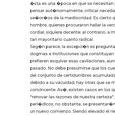
�sta es una �poca en que se necesitan p
pensar aut�nomamente, criticar necedade
se�or�os de la mediocridad. Es cierto q
hombre, quienes procuraron hallar la ve
cordial, siquiera decente; al contrario, 
tan mayoritario cuanto radical.
Seg�n parece, la excepci�n es pregunta
dogmas e instituciones que constituyan 
prefieren esquivar esas cavilaciones, aun
pasado. No debe presumirse que los cuest
del conjunto de certidumbres acumuladas
debido a su vacuidad, hay otras que se
convincente. As�, existen casos en los
"renovar las razones de nuestra certeza",
peri�dicos; no obstante, se presentar�n
un nuevo comienzo. Siendo elevado el ri