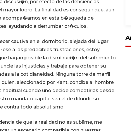
 discusi�n, por efecto de las deficiencias
 mayor logro. La finalidad es conseguir que, aun
elva acompa�arnos en esta b�squeda de
ntes, ayudando a derrumbar or�culos.
A
r cautiva en el dormitorio, alejada del lugar
Pese a las predecibles frustraciones, estoy
ue hagan posible la disminuci�n del sufrimiento
cie las injusticias y trabaje para obtener su
as a la cotidianeidad. Ninguna torre de marfil
a quien, aleccionado por Kant, concibe al hombre
 habitual cuando uno decide combatirlas desde
stro mandato capital sea el de difundir su
rse contra todo absolutismo.
encia de que la realidad no es sublime, me
scar un escenario compatible con nuestras