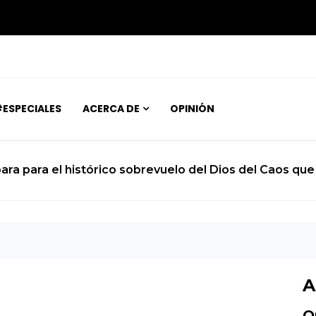
ESPECIALES
ACERCA DE
OPINIÓN
El calvario de un joven atrapado en 
A
O