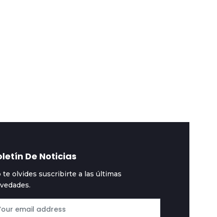
010-07-27
2010-07-27
s duras lecciones y el
La enfermedad de la
turo de la industria
salud pública
letín De Noticias
 te olvides suscribirte a las últimas
vedades.