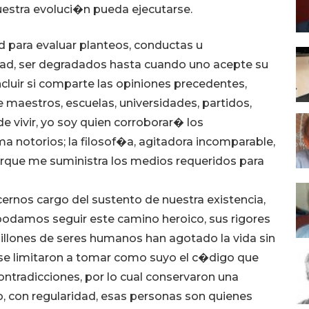
estra evoluci�n pueda ejecutarse.
d para evaluar planteos, conductas u
dad, ser degradados hasta cuando uno acepte su
cluir si comparte las opiniones precedentes,
e maestros, escuelas, universidades, partidos,
e vivir, yo soy quien corroborar� los
a notorios; la filosof�a, agitadora incomparable,
orque me suministra los medios requeridos para
ernos cargo del sustento de nuestra existencia,
podamos seguir este camino heroico, sus rigores
Millones de seres humanos han agotado la vida sin
 se limitaron a tomar como suyo el c�digo que
ntradicciones, por lo cual conservaron una
, con regularidad, esas personas son quienes