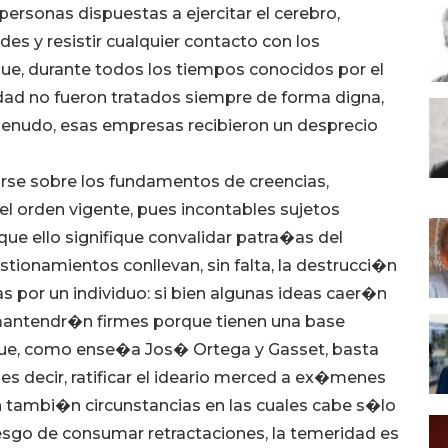
ersonas dispuestas a ejercitar el cerebro,
s y resistir cualquier contacto con los
ue, durante todos los tiempos conocidos por el
rdad no fueron tratados siempre de forma digna,
a menudo, esas empresas recibieron un desprecio
rse sobre los fundamentos de creencias,
el orden vigente, pues incontables sujetos
que ello signifique convalidar patra�as del
ionamientos conllevan, sin falta, la destrucci�n
 por un individuo: si bien algunas ideas caer�n
 mantendr�n firmes porque tienen una base
 que, como ense�a Jos� Ortega y Gasset, basta
 es decir, ratificar el ideario merced a ex�menes
 tambi�n circunstancias en las cuales cabe s�lo
esgo de consumar retractaciones, la temeridad es