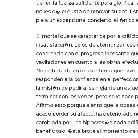
tienen la fuerza suficiente para glorifica
no les d� el gusto de renovar su eco. Es
pie a un excepcional concierto, el �nic
El mortal que se caracterice por la crit
insatisfacci�n. Lejos de atemorizar, es
coherencia con el progreso incesante q
vacilaciones en cuanto a las obras efect
No se trata de un descontento que revel
responden a la confianza en el perfecc
la misi�n de pedir al semejante un esfue
terminar con los yerros, pero se lo hace 
Afirmo esto porque siento que la obsesi
acaso perder su afecto, ha deteriorado nu
cambiada por una hipocres�a nada edific
beneficioso, �ste brote al momento de da