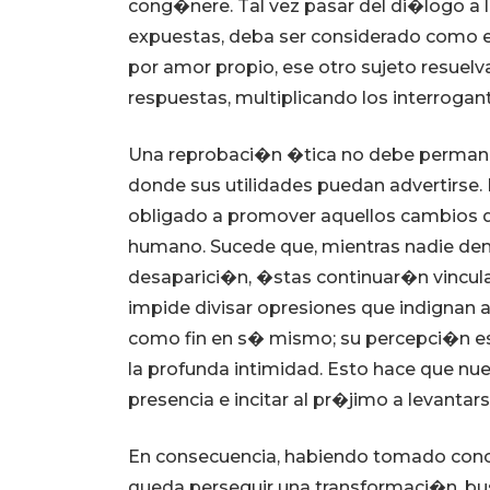
cong�nere. Tal vez pasar del di�logo a la
expuestas, deba ser considerado como el
por amor propio, ese otro sujeto resu
respuestas, multiplicando los interroga
Una reprobaci�n �tica no debe permanece
donde sus utilidades puedan advertirse. 
obligado a promover aquellos cambios q
humano. Sucede que, mientras nadie denun
desaparici�n, �stas continuar�n vinculad
impide divisar opresiones que indignan 
como fin en s� mismo; su percepci�n es
la profunda intimidad. Esto hace que nue
presencia e incitar al pr�jimo a levanta
En consecuencia, habiendo tomado conci
queda perseguir una transformaci�n, bu