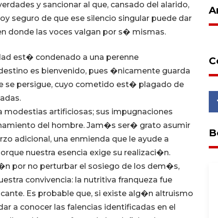
r verdades y sancionar al que, cansado del alarido,
A
toy seguro de que ese silencio singular puede dar
o en donde las voces valgan por s� mismas.
icidad est� condenado a una perenne
C
e destino es bienvenido, pues �nicamente guarda
ue se persigue, cuyo cometido est� plagado de
uadas.
a modestias artificiosas; sus impugnaciones
ionamiento del hombre. Jam�s ser� grato asumir
B
rzo adicional, una enmienda que le ayude a
porque nuestra esencia exige su realizaci�n.
�n por no perturbar el sosiego de los dem�s,
estra convivencia: la nutritiva franqueza fue
ante. Es probable que, si existe alg�n altruismo
r a conocer las falencias identificadas en el