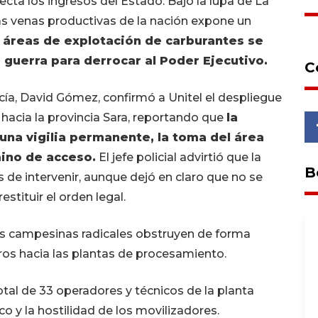
recta los ingresos del Estado. Bajo la lupa de La
as venas productivas de la nación expone un
s áreas de explotación de carburantes se
 guerra para derrocar al Poder Ejecutivo.
C
ía, David Gómez, confirmó a Unitel el despliegue
hacia la provincia Sara, reportando que
la
una vigilia permanente, la toma del área
mino de acceso.
El jefe policial advirtió que la
B
 de intervenir, aunque dejó en claro que no se
estituir el orden legal.
es campesinas radicales obstruyen de forma
ros hacia las plantas de procesamiento.
tal de 33 operadores y técnicos de la planta
o y la hostilidad de los movilizadores.