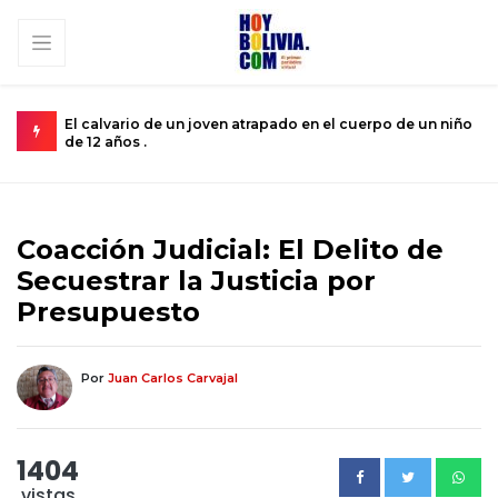
 del
El calvario de un joven atrapado en el cuerpo de un niño
M
de 12 años .
s
Coacción Judicial: El Delito de
Secuestrar la Justicia por
Presupuesto
Por
Juan Carlos Carvajal
1404
vistas