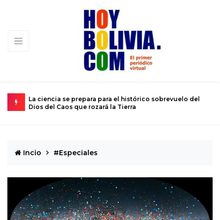
o del
El calvario de un joven atrapado en el cuerpo de un niño
de 12 años
Incio
#Especiales