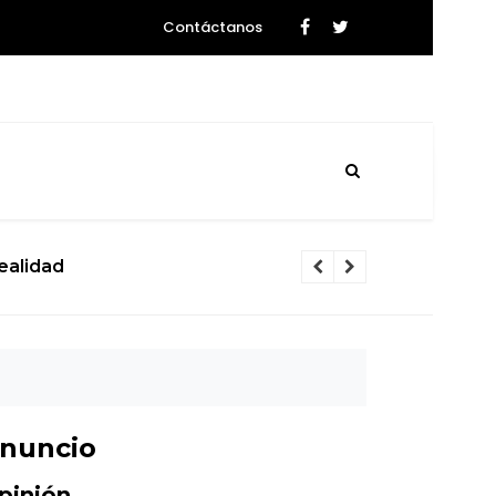
Contáctanos
La ciencia se prepara para el histórico sobrevu
nuncio
pinión