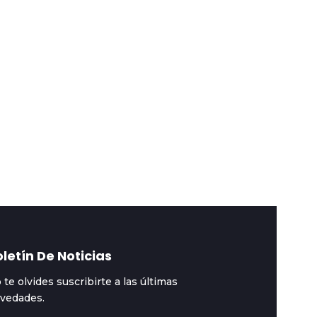
speciales
2026-08-03
#Especiales
2026-08-03
ohete de SpaceX
Los termómetros en l
ocará contra la Luna
Antártida se
8.700 kilómetros por
congelaron a -84
ora
grados
letín De Noticias
 te olvides suscribirte a las últimas
vedades.