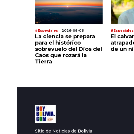
8-07
#Especiales
2026-08-06
#Especiales
lle
La ciencia se prepara
El calva
ra brota
para el histórico
atrapad
fe se
sobrevuelo del Dios del
de un n
realidad
Caos que rozará la
Tierra
Sitio de Noticias de Bolivia