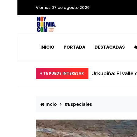
Viernes 07 de agosto 2026
INICIO
PORTADA
DESTACADAS
#
Urkupiña: El valle donde la piedra brota milagros y l
TE PUEDE INTERESAR
Incio
#Especiales