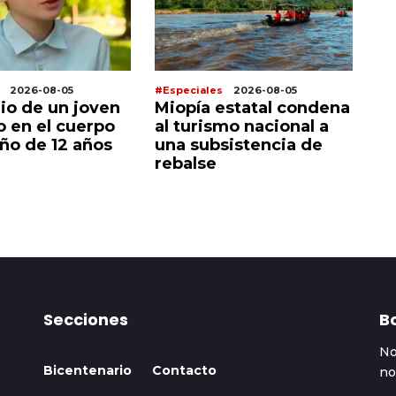
2026-08-05
#Especiales
2026-08-05
#E
rio de un joven
Miopía estatal condena
C
o en el cuerpo
al turismo nacional a
ch
iño de 12 años
una subsistencia de
a 
rebalse
h
Secciones
Bo
No
Bicentenario
Contacto
no