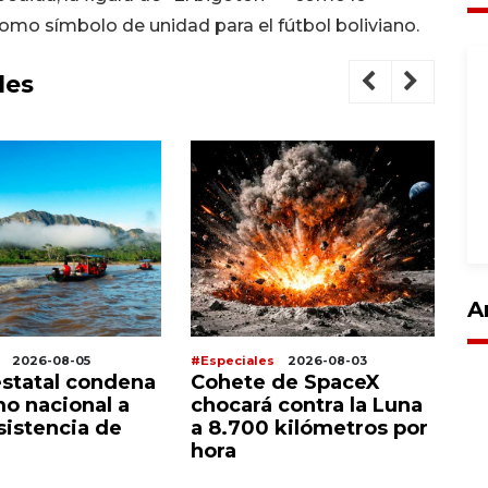
o símbolo de unidad para el fútbol boliviano.
les
A
2026-08-05
#Especiales
2026-08-03
#E
estatal condena
Cohete de SpaceX
L
mo nacional a
chocará contra la Luna
An
sistencia de
a 8.700 kilómetros por
c
hora
g