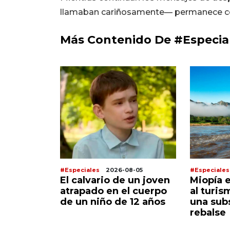
llamaban cariñosamente— permanece com
Más Contenido De #Especia
8-06
#Especiales
2026-08-05
#Especiales
prepara
El calvario de un joven
Miopía 
co
atrapado en el cuerpo
al turis
l Dios del
de un niño de 12 años
una sub
á la
rebalse