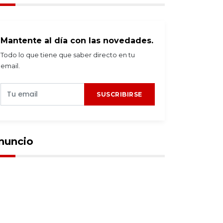
Mantente al día con las novedades.
Todo lo que tiene que saber directo en tu
email.
SUSCRIBIRSE
nuncio
speciales
2026-08-03
#Especiales
2026-07-28
os termómetros en la
Red de encubrimiento
tártida se
político legalizó la
ongelaron a -84
distribución de
rados
carburantes
desestabilizados