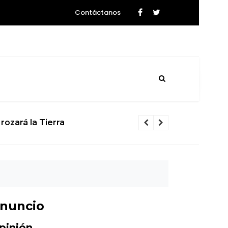
Contáctanos
rozará la Tierra
El calvario d
nuncio
pinión