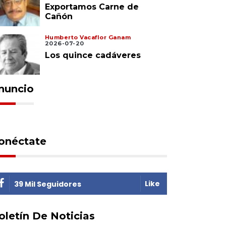
Exportamos Carne de
Cañón
Humberto Vacaflor Ganam
2026-07-20
Los quince cadáveres
nuncio
onéctate
Like
39 Mil Seguidores
oletín De Noticias