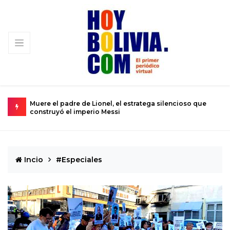
 padre de Lionel, el estratega silencioso que
Urkupiña: El valle 
ó el imperio Messi
se convierte en re
Incio
#Especiales