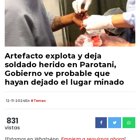
Artefacto explota y deja
soldado herido en Parotani,
Gobierno ve probable que
hayan dejado el lugar minado
12-11-2024
En
#Temas
831
vistas
[Estamos en WhatsApp.
Empieza a seguirnos ahora
]