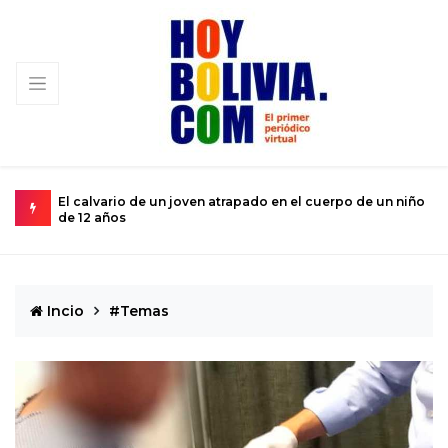
rio de un joven atrapado en el cuerpo de un niño
Miopía estatal con
os
subsistencia de r
Incio
#Temas