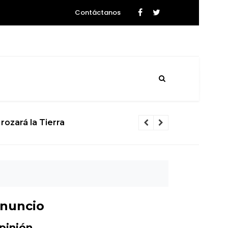
Contáctanos
rozará la Tierra
El calvario d
nuncio
pinión