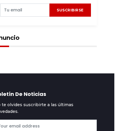
SUSCRIBIRSE
emas
2025-10-01
#Temas
2025-09-30
uando hay
Windows 10: Cómo
ncubrimiento, 20
extender gratis un añ
ñaladas en la espalda
más su soporte con
 son suficientes para
actualizaciones cada
nuncio
clarar homicidio
60 días
letín De Noticias
 te olvides suscribirte a las últimas
vedades.