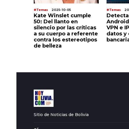
#Temas
2025-10-05
#Temas
20
 Arabia
Kate Winslet cumple
Detecta
 arte
50: Del llanto en
Android
amellos
silencio por las críticas
VPN e I
l
a su cuerpo a referente
datos y
contra los estereotipos
bancari
de belleza
Sitio de Noticias de Bolivia