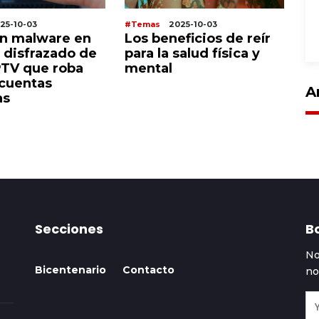
25-10-03
#Temas
2025-10-03
#T
n malware en
Los beneficios de reír
C
 disfrazado de
para la salud física y
e
PTV que roba
mental
pu
 cuentas
no
A
as
de
Secciones
Bo
No
Bicentenario
Contacto
no