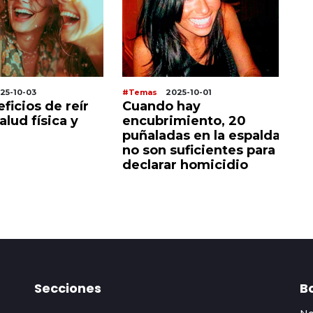
25-10-03
#Temas
2025-10-01
#T
ficios de reír
Cuando hay
W
alud física y
encubrimiento, 20
ex
puñaladas en la espalda
m
no son suficientes para
ac
declarar homicidio
60
Secciones
Bo