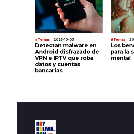
#Temas
2025-10-03
#Temas
20
 cumple
Detectan malware en
Los bene
en
Android disfrazado de
para la s
s críticas
VPN e IPTV que roba
mental
referente
datos y cuentas
ereotipos
bancarias