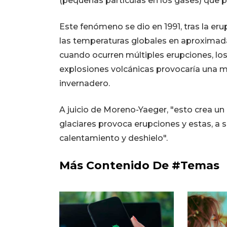
(pequeñas partículas en los gases) que 
Este fenómeno se dio en 1991, tras la eru
las temperaturas globales en aproximad
cuando ocurren múltiples erupciones, los 
explosiones volcánicas provocaría una 
invernadero.
A juicio de Moreno-Yaeger, "esto crea un c
glaciares provoca erupciones y estas, a s
calentamiento y deshielo".
Más Contenido De #Temas