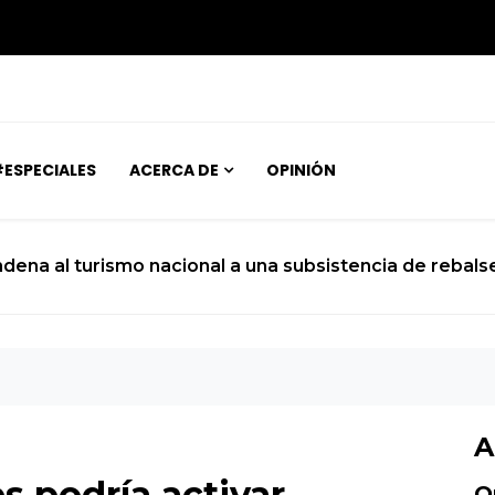
ESPECIALES
ACERCA DE
OPINIÓN
ndena al turismo nacional a una subsistencia de rebals
A
s podría activar
O