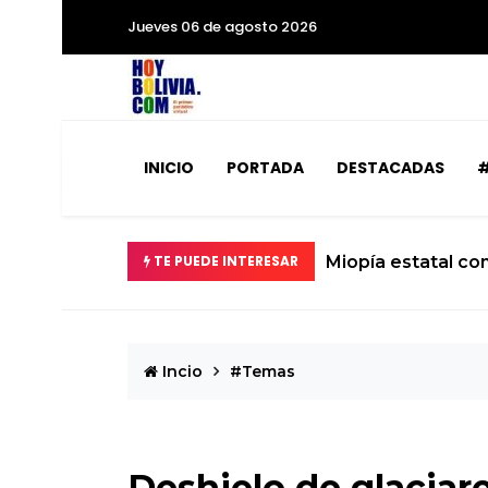
Jueves 06 de agosto 2026
INICIO
PORTADA
DESTACADAS
#
TE PUEDE INTERESAR
Miopía estatal co
Incio
#Temas
Deshielo de glaciare