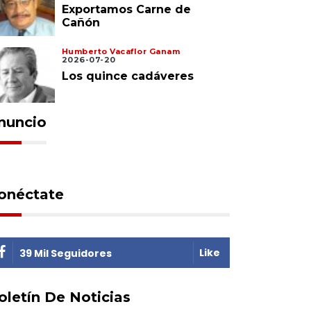
Exportamos Carne de
Cañón
Humberto Vacaflor Ganam
2026-07-20
Los quince cadáveres
nuncio
onéctate
Like
39 Mil Seguidores
oletín De Noticias