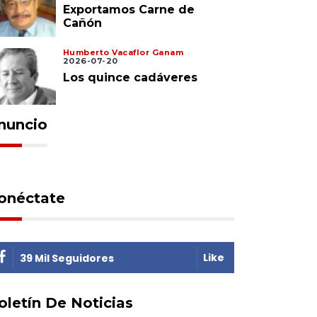
Exportamos Carne de
Cañón
Humberto Vacaflor Ganam
2026-07-20
Los quince cadáveres
nuncio
onéctate
Like
39 Mil Seguidores
oletín De Noticias