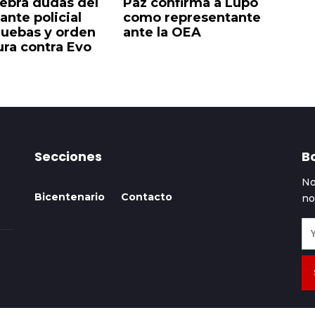
lebra dudas del
Paz confirma a Lupo
Fi
nte policial
como representante
a
ruebas y orden
ante la OEA
en
ura contra Evo
co
Secciones
Bo
No
Bicentenario
Contacto
no