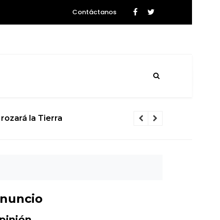
Contáctanos
rozará la Tierra
El calvario d
nuncio
pinión