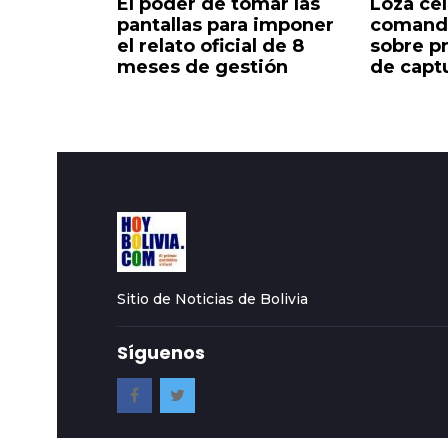
o
El poder de tomar las
Loza ce
 Barrio
pantallas para imponer
comanda
a la
el relato oficial de 8
sobre p
a
meses de gestión
de capt
Sitio de Noticias de Bolivia
Síguenos