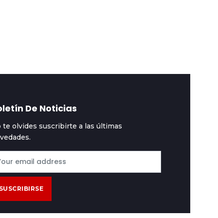
scalía formaliza
Javier Milei: Lula es un
cusación por
ladrón y un corrupto y
riquecimiento ilícito
lo liberaron por fallas
ntra Rafael Arce
letín De Noticias
 te olvides suscribirte a las últimas
vedades.
SUSCRIBIRSE