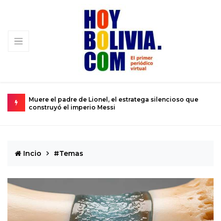
so que
Urkupiña: El valle donde la piedra brota milagros y la fe
se convierte en realidad
Incio
#Temas