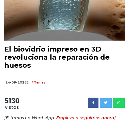
El biovidrio impreso en 3D
revoluciona la reparación de
huesos
24-09-2025
En
#Temas
5130
vistas
[Estamos en WhatsApp.
Empieza a seguirnos ahora
]