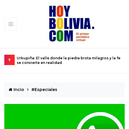
-84
Urkupiña: El valle donde la piedra brota milagros y la fe
L
se convierte en realidad
D
Incio
#Especiales