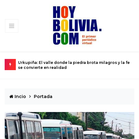
 la fe
La ciencia se prepara para el histórico sobrevuelo del
E
Dios del Caos que rozará la Tierra
d
Incio
Portada