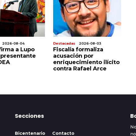
2026-08-04
Destacadas
2026-08-03
De
firma a Lupo
Fiscalía formaliza
Ja
presentante
acusación por
la
 OEA
enriquecimiento ilícito
lo
contra Rafael Arce
Secciones
Bo
No
Bicentenario
Contacto
no