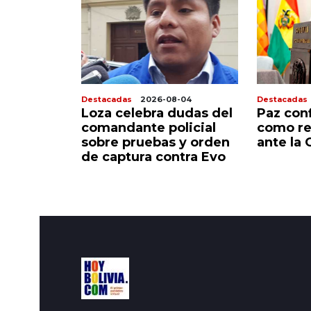
-05
Destacadas
2026-08-04
Destacadas
mar las
Loza celebra dudas del
Paz con
a imponer
comandante policial
como re
l de 8
sobre pruebas y orden
ante la
tión
de captura contra Evo