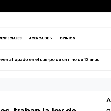
ESPECIALES
ACERCA DE
OPINIÓN
joven atrapado en el cuerpo de un niño de 12 años
A
es, traban la ley de
O