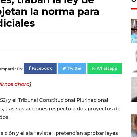
bjetan la norma para
iciales
Facebook
Twitter
Whatsapp
mpartir En:
irnos ahora
]
SJ) y el Tribunal Constitucional Plurinacional
s, tras sus acciones respecto a dos proyectos de
dos.
ición y el ala “evista”, pretendían aprobar leyes