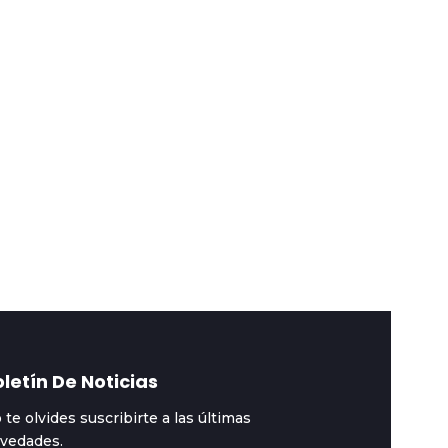
stacadas
2026-08-03
Destacadas
2026-08-02
vier Milei: Lula es un
Carne de cañón:
drón y un corrupto y
Oficiales enfrentan al
 liberaron por fallas
crimen sin armament
oficial
letín De Noticias
 te olvides suscribirte a las últimas
vedades.