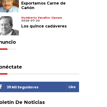
Exportamos Carne de
Cañón
Humberto Vacaflor Ganam
2026-07-20
Los quince cadáveres
nuncio
onéctate
Like
39 Mil Seguidores
oletín De Noticias