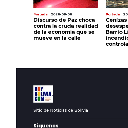
Portada
2026-08-06
Portada
20
onarios y
Discurso de Paz choca
Cenizas
 flexible
contra la cruda realidad
desespe
verdadero
de la economía que se
Barrio L
io Lindo
mueve en la calle
incendi
control
Sitio de Noticias de Bolivia
Síguenos