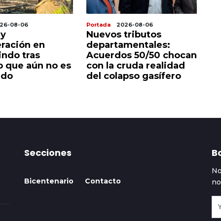
26-08-06
Portada
2026-08-06
Po
 y
Nuevos tributos
P
ración en
departamentales:
g
indo tras
Acuerdos 50/50 chocan
a
o que aún no es
con la cruda realidad
el
ado
del colapso gasífero
Secciones
Bo
No
Bicentenario
Contacto
no