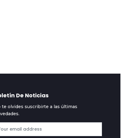
rtada
2026-08-06
Portada
2026-08-05
residente y
Dólar sube en ascenso
obernadores firman
y baja por escalera
cuerdo que redefine
dejando al boliviano s
 futuro de Bolivia
valor
letín De Noticias
 te olvides suscribirte a las últimas
vedades.