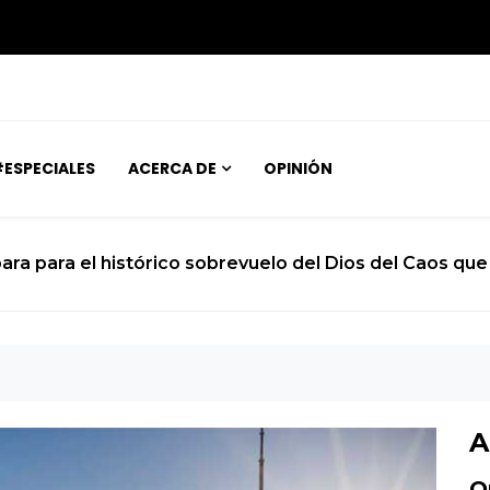
ESPECIALES
ACERCA DE
OPINIÓN
joven atrapado en el cuerpo de un niño de 12 años
A
O