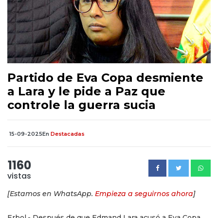
Partido de Eva Copa desmiente
a Lara y le pide a Paz que
controle la guerra sucia
15-09-2025
En
Destacadas
1160
vistas
[Estamos en WhatsApp.
Empieza a seguirnos ahora
]
Erbol.- Después de que Edmand Lara acusó a Eva Copa