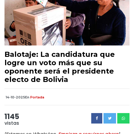
Balotaje: La candidatura que
logre un voto más que su
oponente será el presidente
electo de Bolivia
14-10-2025
En
Portada
1145
vistas
[Estamos en WhatsApp.
Empieza a seguirnos ahora
]