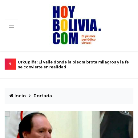
valle donde la piedra brota milagros y la fe
La ciencia se prepara p
 en realidad
Dios del Caos que rozar
Incio
Portada