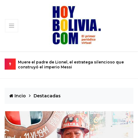
o que
Urkupiña: El valle donde la piedra brota milagros y la fe
se convierte en realidad
Incio
Destacadas