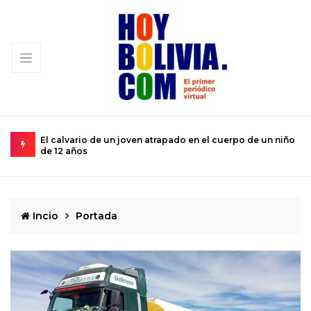
 un niño
Miopía estatal condena al turismo nacional a una
subsistencia de rebalse
Incio
Portada