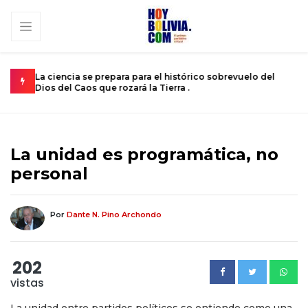
 del
El calvario de un joven atrapado en el cuerpo de un niño
M
de 12 años .
s
La unidad es programática, no
personal
Por
Dante N. Pino Archondo
202
vistas
La unidad entre partidos políticos se entiende como una